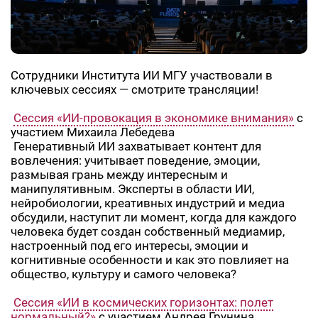
Сотрудники Института ИИ МГУ участвовали в
ключевых сессиях — смотрите трансляции!
Сессия «ИИ-провокация в экономике внимания»
с
участием Михаила Лебедева
Генеративный ИИ захватывает контент для
вовлечения: учитывает поведение, эмоции,
размывая грань между интересным и
манипулятивным. Эксперты в области ИИ,
нейробиологии, креативных индустрий и медиа
обсудили, наступит ли момент, когда для каждого
человека будет создан собственный медиамир,
настроенный под его интересы, эмоции и
когнитивные особенности и как это повлияет на
общество, культуру и самого человека?
Сессия «ИИ в космических горизонтах: полет
нормальный?»
с участием Андрея Грунина