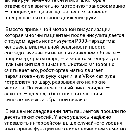
активирует именно те сети мозга, которые
отвечают за зрительно-моторную трансформацию
— процесс, когда взгляд на цель мгновенно
превращается в точное движение руки.
Вместо привычной моторной визуализации,
которая многим пациентам после инсульта даётся
с трудом, здесь используется P300-парадигма:
человек в виртуальной реальности просто
сосредотачивается на вспыхивающем объекте —
например, ярком шаре, — и мозг сам генерирует
нужный сигнал внимания. Система мгновенно
считывает его, робот-ортез мягко двигает
парализованную руку к цели, а в VR-очках рука
«стреляет» по шару, разрывая его на яркие
частицы. Получается полный цикл: увидел —
захотел — сделал, с богатой зрительной и
кинестетической обратной связью.
В нашем исследовании пять пациентов прошли по
десять таких сессий. У всех удалось надёжно
управлять интерфейсом выше случайного уровня,
а моторные функции верхних конечностей заметно