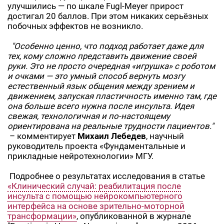
улучшились — по шкале Fugl-Meyer прирост
достигал 20 баллов. При этом никаких серьёзных
побочных эффектов не возникло.
"Особенно ценно, что подход работает даже для
тех, кому сложно представить движение своей
руки. Это не просто очередная «игрушка» с роботом
и очками — это умный способ вернуть мозгу
естественный язык общения между зрением и
движением, запуская пластичность именно там, где
она больше всего нужна после инсульта. Идея
свежая, технологичная и по-настоящему
ориентирована на реальные трудности пациентов."
– комментирует
Михаил Лебедев
, научный
руководитель проекта «Фундаментальные и
прикладные нейротехнологии» МГУ.
Подробнее о результатах исследования в статье
«Клинический случай: реабилитация после
инсульта с помощью нейрокомпьютерного
интерфейса на основе зрительно-моторной
трансформации»
, опубликованной в журнале